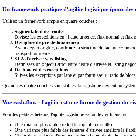
Un framework pratique d'agilite logistique (pour des e
Utilisez un framework simple en quatre couches :
Segmentation des routes
Divisez les expeditions en : haute urgence, flux normal et flux p
Discipline de pre-dedouanement
Avant depart origine, confirmez la structure de facture commerc
transport lui-meme.
SLA d'arrivee vers listing
Definissez un objectif strict entre heure d'arrivee et listing negoc
Dashboard des exceptions
Suivez les exceptions par lane et par fournisseur : ratio de blo
Quand ces quatre couches sont stables, la logistique devient un systeme
Vue cash-flow : l'agilite est une forme de gestion du ri
Pour les petits acheteurs, l'agilite logistique est un levier financier :
Une rotation plus rapide reduit le capital immobilise
Une variance plus faible des fenetres d'arrivee ameliore la fiabi
Moins de reroutages d'urgence protege la regularite de la marge