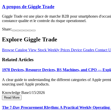
A propos de Giggle Trade
Giggle Trade est une place de marche B2B pour smartphones d'occasion e
constance qualite et le controle du risque operationnel.
Share:
Explore Giggle Trade
Browse Catalog
View Stock
Weekly Prices
Device Grades
Contact U
Related Articles
1978 Devices, Resource Devices, BS Machines, and CPO — Expl
A clear guide to understanding the different categories of Apple p
sourcing used Apple products.
Knowledge Base
1/15/2026
Read More
The 7-Day Procurement Rhythm: A Practical Weekly Operating