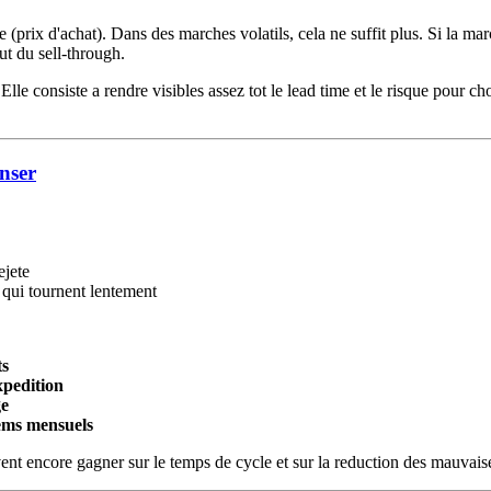
rix d'achat). Dans des marches volatils, cela ne suffit plus. Si la mar
ut du sell-through.
lle consiste a rendre visibles assez tot le lead time et le risque pour cho
nser
ejete
 qui tournent lentement
ts
xpedition
ge
ems mensuels
ent encore gagner sur le temps de cycle et sur la reduction des mauvais