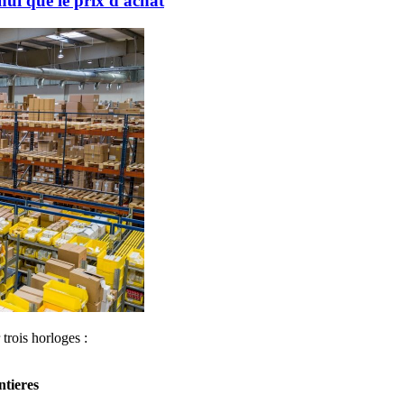
hui que le prix d'achat
trois horloges :
ntieres