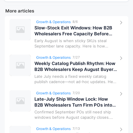
More articles
Growth & Operations
8/6
Slow-Stock Exit Windows: How B2B
Wholesalers Free Capacity Before
September Demand
Early August is when sticky SKUs steal
September lane capacity. Here is how
wholesalers tag slow stock, set exit wind…
Growth & Operations
7/27
Weekly Catalog Publish Rhythm: How
B2B Wholesalers Keep August Buyers
on One Source of Truth
Late July needs a fixed weekly catalog
publish cadence—not ad-hoc updates. Here
is how wholesalers freeze grade bands…
Growth & Operations
7/20
Late-July Ship Window Lock: How
B2B Wholesalers Turn Firm POs into
Bookable Freight Dates
Confirmed September POs still need ship
windows before August capacity closes.
Here is how wholesalers lock freight d…
Growth & Operations
7/13